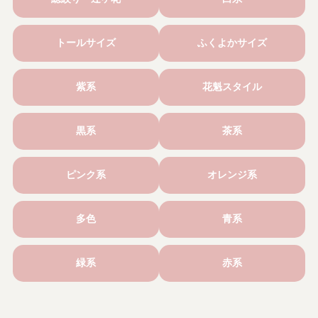
トールサイズ
ふくよかサイズ
紫系
花魁スタイル
黒系
茶系
ピンク系
オレンジ系
多色
青系
緑系
赤系