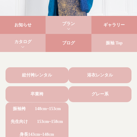
プラン
お知らせ
ギャラリー
カタログ
ブログ
振袖 Top
紋付袴レンタル
浴衣レンタル
卒業袴
グレー系
振袖袴
148cm~153cm
先生向け
153cm~158cm
身長143cm~148cm