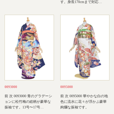
す。身長170cmまで対応…
0093000
0095000
前 次 0093000 青のグラデーシ
前 次 0095000 華やかな白の地
ョンに松竹梅の総柄が豪華な
色に流水に花々が浮かぶ豪華
振袖です。13号〜17号…
絢爛な振袖です。