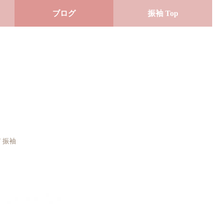
ブログ
振袖 Top
/
振袖