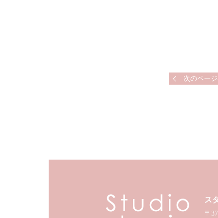
次のページ
ス
〒37