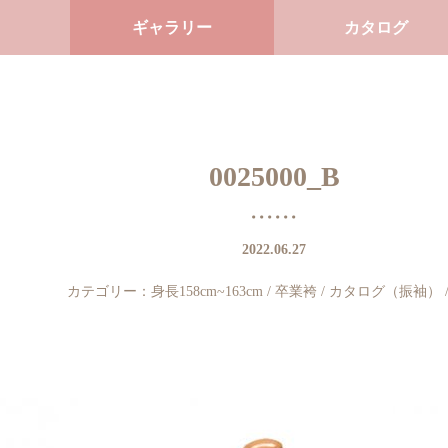
ギャラリー
カタログ
0025000_B
2022.06.27
カテゴリー：
身長158cm~163cm
/
卒業袴
/
カタログ（振袖）