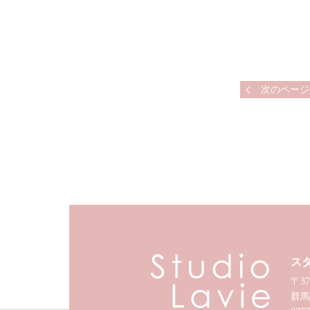
次のページ
ス
〒37
群馬