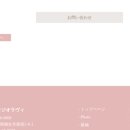
へ
トップページ
タジオラヴィ
Photo
6-0006
県桐生市新宿1-8-1
振袖