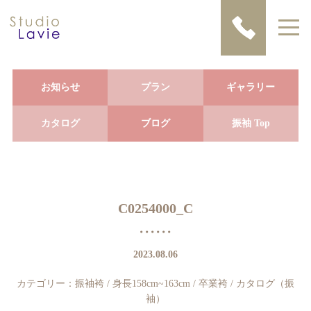
お知らせ
プラン
ギャラリー
カタログ
ブログ
振袖 Top
C0254000_C
2023.08.06
カテゴリー：
振袖袴
/
身長158cm~163cm
/
卒業袴
/
カタログ（振
袖）