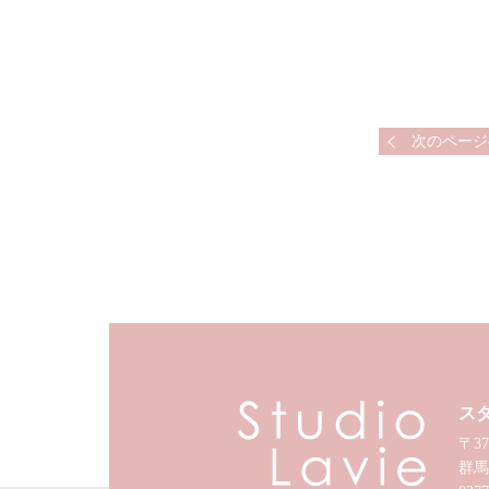
次のページ
ス
〒37
群馬