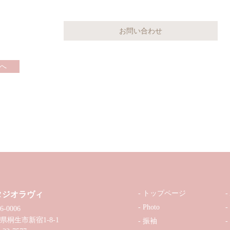
へ
トップページ
タジオラヴィ
Photo
6-0006
県桐生市新宿1-8-1
振袖