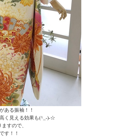
がある振袖！！
見える効果も(^_-)-☆
りますので、
です！！