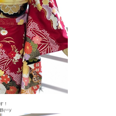
す！
^^)/