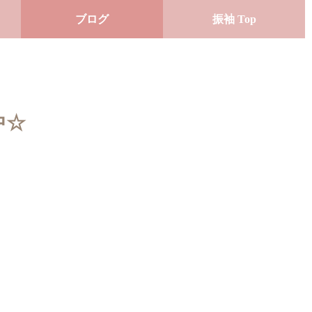
ブログ
振袖 Top
中☆