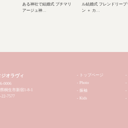
ある神社で結婚式 プチマリ
ル結婚式 フレンドリープ
アージュ神…
ン ＋ カ…
トップページ
タジオラヴィ
Photo
6-0006
県桐生市新宿1-8-1
振袖
-22-7577
Kids