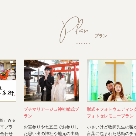
プラン
プチマリアージュ神社挙式プ
挙式＋フォトウェディン
ラン
フォトセレモニープラン
衛」Ｗｅ
喜平プラ
お宮参りや七五三でお参りし
小さいけど牧師先生の暖
に合わせ
た思い出の神社や地元の由緒
言葉に包まれた感動のチ