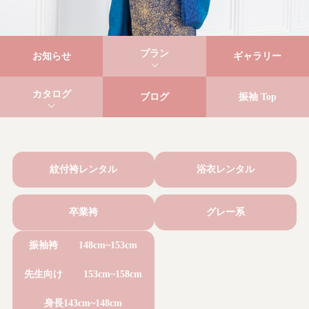
プラン
お知らせ
ギャラリー
カタログ
ブログ
振袖 Top
紋付袴レンタル
浴衣レンタル
卒業袴
グレー系
振袖袴
148cm~153cm
先生向け
153cm~158cm
身長143cm~148cm