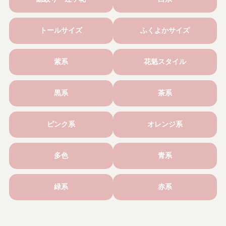
トールサイズ
ふくよかサイズ
紫系
花魁スタイル
黒系
茶系
ピンク系
オレンジ系
多色
青系
緑系
赤系