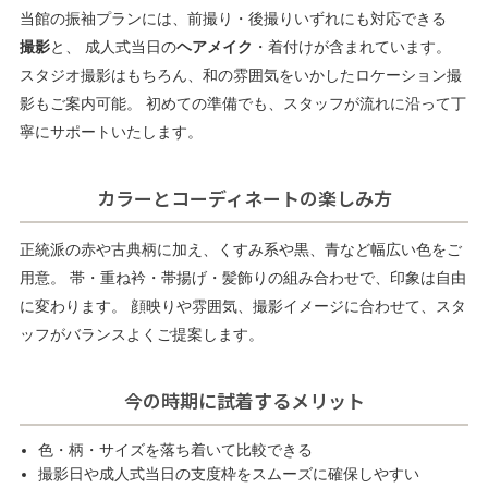
当館の振袖プランには、前撮り・後撮りいずれにも対応できる
撮影
と、 成人式当日の
ヘアメイク
・着付けが含まれています。
スタジオ撮影はもちろん、和の雰囲気をいかしたロケーション撮
影もご案内可能。 初めての準備でも、スタッフが流れに沿って丁
寧にサポートいたします。
カラーとコーディネートの楽しみ方
正統派の赤や古典柄に加え、くすみ系や黒、青など幅広い色をご
用意。 帯・重ね衿・帯揚げ・髪飾りの組み合わせで、印象は自由
に変わります。 顔映りや雰囲気、撮影イメージに合わせて、スタ
ッフがバランスよくご提案します。
今の時期に試着するメリット
色・柄・サイズを落ち着いて比較できる
撮影日や成人式当日の支度枠をスムーズに確保しやすい