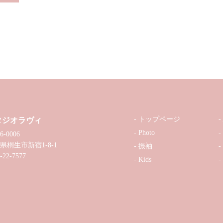
トップページ
タジオラヴィ
Photo
6-0006
県桐生市新宿1-8-1
振袖
-22-7577
Kids