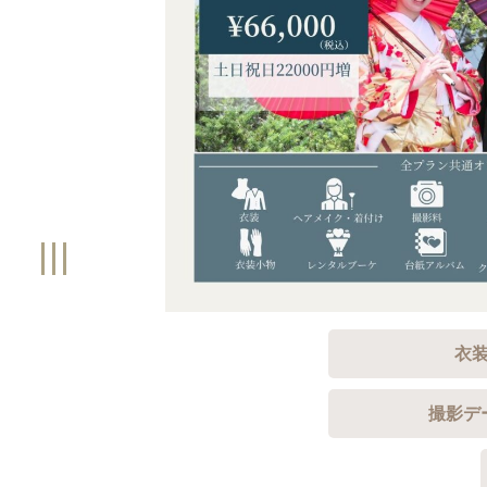
衣
撮影デ