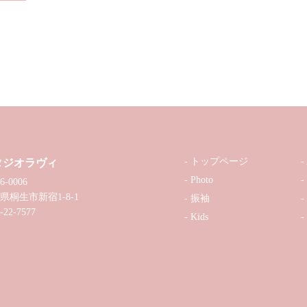
トップページ
タジオラヴィ
Photo
6-0006
県桐生市新宿1-8-1
振袖
-22-7577
Kids