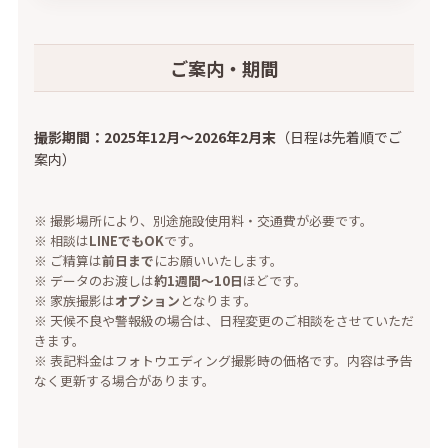
ご案内・期間
撮影期間：
2025年12月〜2026年2月末
（日程は先着順でご
案内）
※ 撮影場所により、別途施設使用料・交通費が必要です。
※ 相談は
LINEでもOK
です。
※ ご精算は
前日まで
にお願いいたします。
※ データのお渡しは
約1週間〜10日
ほどです。
※ 家族撮影は
オプション
となります。
※ 天候不良や警報級の場合は、日程変更のご相談をさせていただ
きます。
※ 表記料金はフォトウエディング撮影時の価格です。内容は予告
なく更新する場合があります。