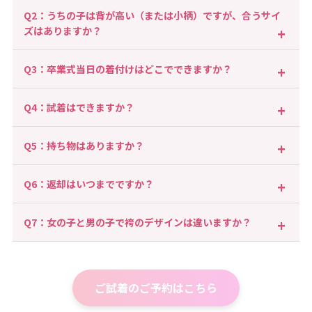
卒業式の2〜3か月前のご予約がおすすめです。人気の日程や
Q2：うちの子は背が高い（または小柄）ですが、合うサイ
サイズは早く埋まるため、夏〜冬のうちにご検討いただくと
ズはありますか？
安心です。
はい、身長に応じたサイズ展開があります。ご不安な場合は
Q3：卒業式当日の着付けはどこでできますか？
身長・体型の情報をもとにご相談ください。試着や事前のご
確認も可能です。
スタジオラヴィにて当日お着付けいたします。先着30名様ま
Q4：試着はできますか？
で無料でご対応しています。混み合うためお早めのご予約を
おすすめします。
はい、事前にご予約のうえでご試着いただけます。遠方の方
Q5：持ち物はありますか？
はLINE相談でのお写真確認も可能です。
基本的には手ぶらでOKです。肌着や足袋など、肌に直接触
Q6：返却はいつまでですか？
れるもののみご準備をお願いしております。
卒業式の翌日までに店舗へご返却ください。宅配返却も対応
Q7：女の子と男の子で袴のデザインは違いますか？
しており、送料のみ別途頂戴いたします。
はい、女の子は2尺袖の着物＋袴、男の子は紋付袴スタイル
です。お子様らしい可愛い色柄から、ブランド袴まで幅広く
ご用意しています。
ご試着のご予約はこちら