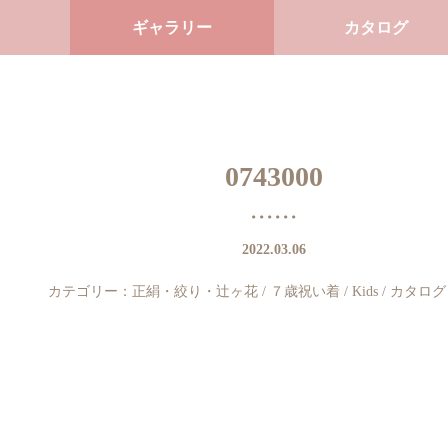
ギャラリー
カタログ
0743000
2022.03.06
カテゴリー：
正絹・絞り・辻ヶ花
/
７歳祝い着
/
Kids
/
カタログ（