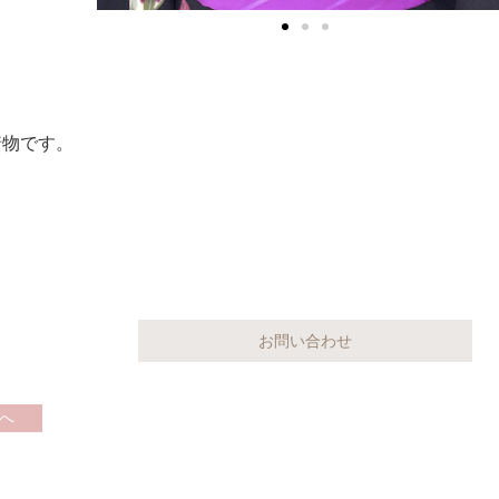
着物です。
へ